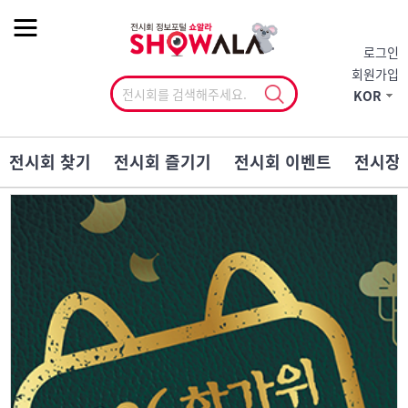
작게
기본
크게
로그인
회원가입
KOR
전시회 찾기
전시회 즐기기
전시회 이벤트
전시장