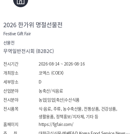
2026 한가위 명절선물전
Festive Gift Fair
선물전
무역일반전시회 (B2B2C)
전시기간
2026-08-14 ~ 2026-08-16
개최장소
코엑스 (COEX)
세부장소
D
산업분야
농축산/식음료
전시분야
농업|임업|축산|수산식품
전시품목
식·음료, 주류, 농수축산물, 전통상품, 건강상품, 
생활용품, 정책홍보/지자체, 기타 등
홈페이지
https://fgfair.com/
주 최
대한급식신문·메쎄E&D Korea Food Service News · Mess E&D