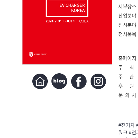
세부장소
산업분야
전시분야
전시품목
홈페이지
주 최
주 관
후 원
문 의 처
#전기차
워크 #