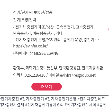
전기/전자/정보통신/방송
전기|조명|전력
- 전기차 충전기 제조/생산 : 급속충전기, 고속충전기, 
완속충전기, 이동형충전기, 기타

- 전기차 충전기 운영/유지관리 : 충전기 운영, 충전기 
유지관리

https://evinfra.co.kr/
- 전기차 충전 네트워크 플랫폼 : 결제시스템, 클라우드 관리

(주)메쎄이상 MESSE ESANG
- 전기차 충전기 화재안전
환경부, 과학기술정보통신부, 한국환경공단, 한국자동차환경협회, 대한주택관리사협회
연락처:0261216416 / 이메일:evinfra@esgroup.net
더보기
 #전기차충전 #전기차충전기 #전기차충전기운영 #전기차충전네트
전기차충전기결제 #전기차충전기유지관리 #전기차충전전시회 #충전