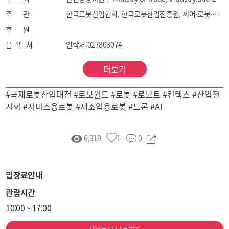
주 관
한국로봇산업협회, 한국로봇산업진흥원, 제어·로봇·시스템학회
후 원
문 의 처
연락처:027803074
더보기
#국제로봇산업대전 #로보월드 #로봇 #로보트 #킨텍스 #산업전
시회 #서비스용로봇 #제조업용로봇 #드론 #AI
6,919
1
0
입장료안내
관람시간
10:00 ~ 17:00