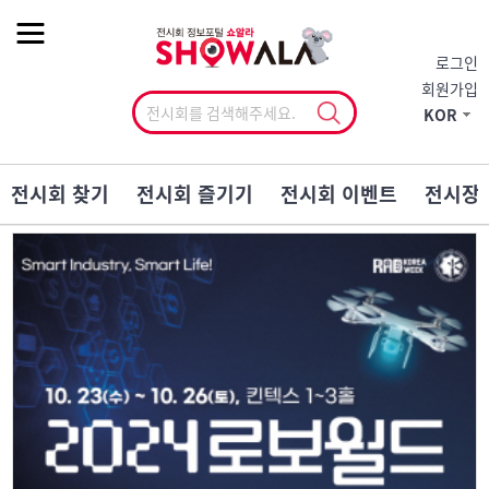
작게
기본
크게
로그인
회원가입
KOR
전시회 찾기
전시회 즐기기
전시회 이벤트
전시장