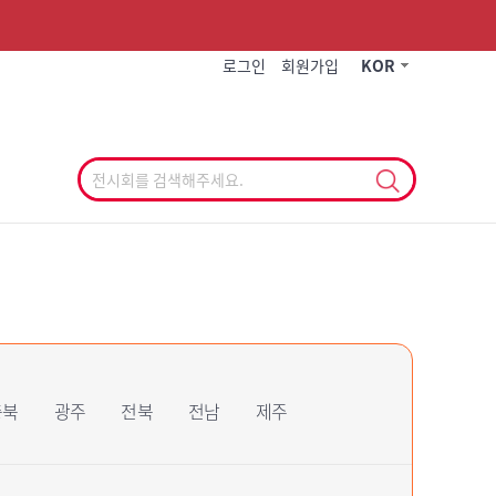
작게
기본
크게
로그인
회원가입
KOR
충북
광주
전북
전남
제주