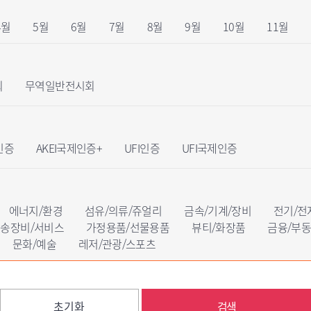
4월
5월
6월
7월
8월
9월
10월
11월
회
무역일반전시회
인증
AKEI국제인증+
UFI인증
UFI국제인증
에너지/환경
섬유/의류/쥬얼리
금속/기계/장비
전기/전
송장비/서비스
가정용품/선물용품
뷰티/화장품
금융/부
문화/예술
레저/관광/스포츠
초기화
검색