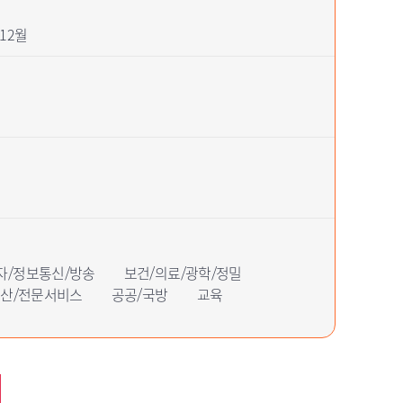
12월
자/정보통신/방송
보건/의료/광학/정밀
동산/전문서비스
공공/국방
교육