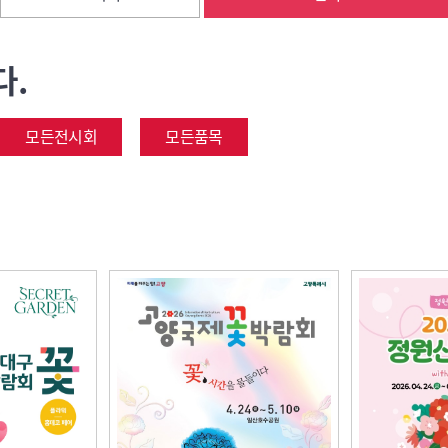
다.
모든전시회
모든품목