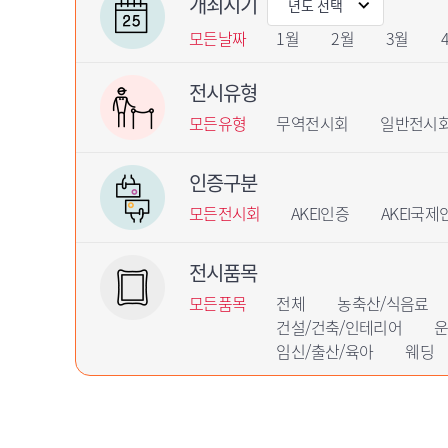
개최시기
모든날짜
1월
2월
3월
전시유형
모든유형
무역전시회
일반전시
인증구분
모든전시회
AKEI인증
AKEI국제
전시품목
모든품목
전체
농축산/식음료
건설/건축/인테리어
운
임신/출산/육아
웨딩