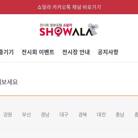
쇼알라 카카오톡 채널 바로가기
즐기기
전시회 이벤트
전시장 안내
공지사항
해보세요
강원
부산
경남
대구
경북
대전
충남