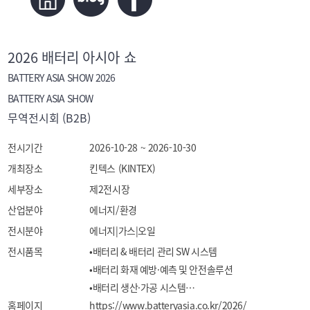
2026 배터리 아시아 쇼
BATTERY ASIA SHOW 2026
BATTERY ASIA SHOW
무역전시회 (B2B)
전시기간
2026-10-28 ~ 2026-10-30
개최장소
킨텍스 (KINTEX)
세부장소
제2전시장
산업분야
에너지/환경
전시분야
에너지|가스|오일
전시품목
•배터리 & 배터리 관리 SW 시스템

•배터리 화재 예방·예측 및 안전솔루션

•배터리 생산·가공 시스템

홈페이지
•배터리 소재·부품

https://www.batteryasia.co.kr/2026/