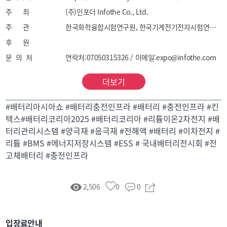
•배터리 재활용ㆍ폐배터리 재사용 솔루션

주 최
(주)인포더 Infothe Co., Ltd.
•배터리 충전 인프라 시스템
주 관
한국화학융합시험연구원, 한국기계전기전자시험연구원, 대구기계부품연구원, 울산테크노파크, 광주테크노파크, 경북테크노파크, 전남테크노파크, 전북테크노파크, 충남테크노파크, 충북테크노파크, 한국전지학회, 한국전기공사협회, 한국전기자동차협회, 솔라투데이, 인더스트리뉴스, INTV
후 원
문 의 처
연락처:07050315326 / 이메일:expo@infothe.com
더보기
#배터리아시아쇼 #배터리충전인프라 #배터리 #충전인프라 #킨
텍스#배터리코리아2025 #배터리코리아 #리튬이온2차전지 #배
터리관리시스템 #양극재 #음극재 #전해액 #배터리 #이차전지 #
리튬 #BMS #에너지저장시스템 #ESS # 국내배터리전시회 #전
고체배터리 #충전인프라
2,506
0
0
입장료안내