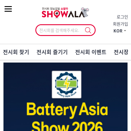
작게
기본
크게
로그인
회원가입
KOR
전시회 찾기
전시회 즐기기
전시회 이벤트
전시장