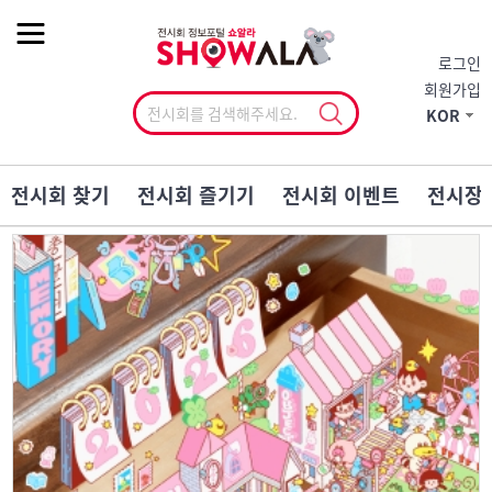
작게
기본
크게
로그인
회원가입
KOR
전시회 찾기
전시회 즐기기
전시회 이벤트
전시장