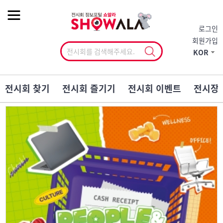
작게
기본
크게
로그인
회원가입
KOR
전시회 찾기
전시회 즐기기
전시회 이벤트
전시장