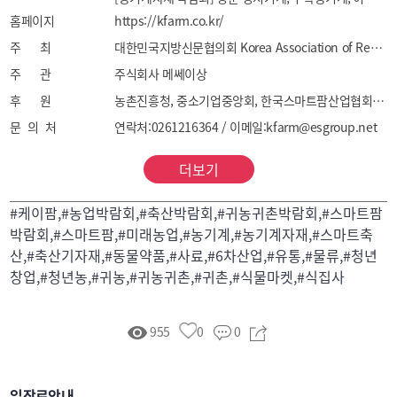
홈페이지
정식·파종기계, 첨단농업기계, 부품 및 기타

https://kfarm.co.kr/
[스마트축산 박람회] 축산기자재, 축산ICT, 사료, 
주 최
대한민국지방신문협의회 Korea Association of Regional Newspapers
동물약품, 종축분야, 생산분야, 정보분야, 바이오에너지, 
주 관
주식회사 메쎄이상
기타

후 원
농촌진흥청, 중소기업중앙회, 한국스마트팜산업협회, 한국로봇산업협회, 한국축산환경시설기계협회, 한국후계농업경영인중앙연합회
[6차산업 박람회] 포장기계, 유통·물류, 농산물·농식품

문 의 처
연락처:0261216364 / 이메일:kfarm@esgroup.net
[귀농·귀촌 박람회] 귀농귀촌, 청년창업, 교육
더보기
#케이팜,#농업박람회,#축산박람회,#귀농귀촌박람회,#스마트팜
박람회,#스마트팜,#미래농업,#농기계,#농기계자재,#스마트축
산,#축산기자재,#동물약품,#사료,#6차산업,#유통,#물류,#청년
창업,#청년농,#귀농,#귀농귀촌,#귀촌,#식물마켓,#식집사
955
0
0
입장료안내