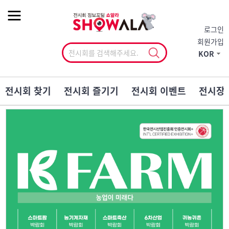
작게
기본
크게
로그인
회원가입
KOR
전시회 찾기
전시회 즐기기
전시회 이벤트
전시장