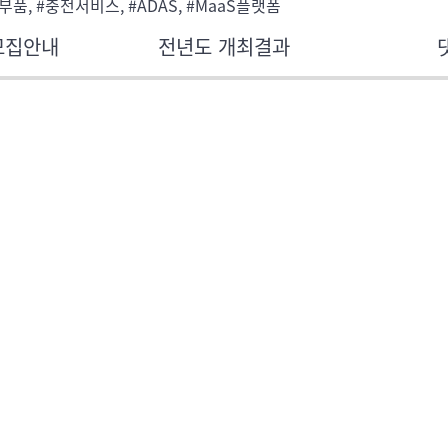
부품, #충전서비스, #ADAS, #MaaS플랫폼
모집안내
전년도 개최결과