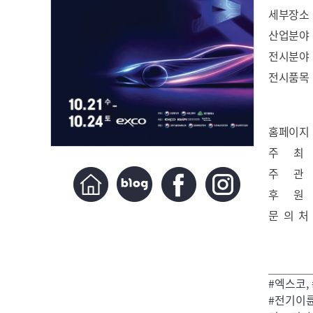
세부장소
산업분야
전시분야
전시품목
홈페이지
주 최
주 관
후 원
문 의 처
#엑스코,
#전기이륜차