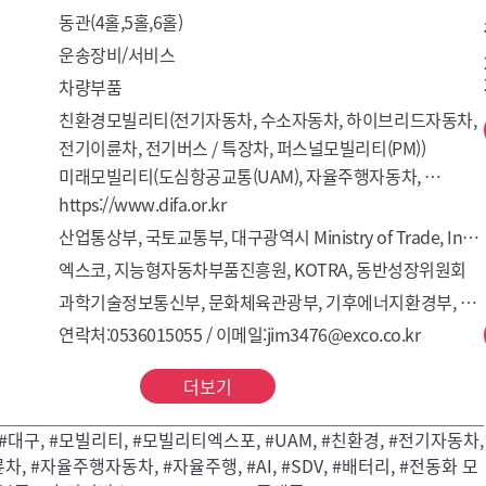
동관(4홀,5홀,6홀)
운송장비/서비스
차량부품
친환경모빌리티(전기자동차, 수소자동차, 하이브리드자동차, 
전기이륜차, 전기버스 / 특장차, 퍼스널모빌리티(PM))

미래모빌리티(도심항공교통(UAM), 자율주행자동차, 
자율주행 AI / SW / 센서 / 통신, 첨단운전자지원시스템
https://www.difa.or.kr
(ADAS), MaaS 플랫폼, SDV)

산업통상부, 국토교통부, 대구광역시 Ministry of Trade, Industry and Resources / Ministry of Land, Infrastructure and Transport / Daegu Metropolitan City
이차전지 / 부품 / 서비스(배터리·소재·부품·장비, 배터리팩 / 
엑스코, 지능형자동차부품진흥원, KOTRA, 동반성장위원회
리사이클링, 전장부품 / 전동화 모터, 충전서비스 / 인프라, 
과학기술정보통신부, 문화체육관광부, 기후에너지환경부, 중소벤처기업
수소 연료전지, 튜닝부품 및 주변기기)
연락처:0536015055 / 이메일:jim3476@exco.co.kr
더보기
 #대구, #모빌리티, #모빌리티엑스포, #UAM, #친환경, #전기자동차,
, #자율주행자동차, #자율주행, #AI, #SDV, #배터리, #전동화 모