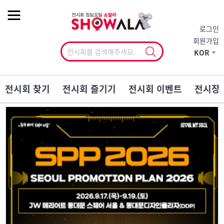
작게
기본
크게
로그인
회원가입
KOR
전시회 찾기
전시회 즐기기
전시회 이벤트
전시장