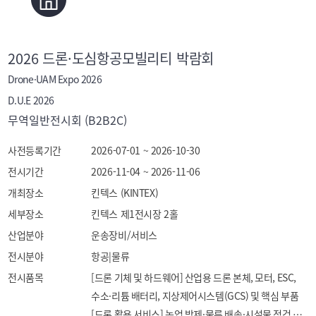
2026 드론·도심항공모빌리티 박람회
Drone·UAM Expo 2026
D.U.E 2026
무역일반전시회 (B2B2C)
사전등록기간
2026-07-01 ~ 2026-10-30
전시기간
2026-11-04 ~ 2026-11-06
개최장소
킨텍스 (KINTEX)
세부장소
킨텍스 제1전시장 2홀
산업분야
운송장비/서비스
전시분야
항공|물류
전시품목
[드론 기체 및 하드웨어] 산업용 드론 본체, 모터, ESC, 
수소·리튬 배터리, 지상제어시스템(GCS) 및 핵심 부품

[드론 활용 서비스] 농업 방제·물류 배송·시설물 점검 