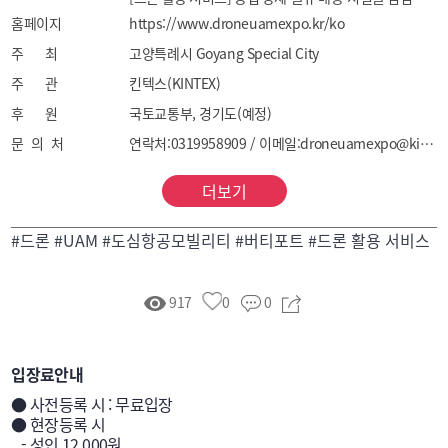
홈페이지
시스템, 드론 기반 통신망 및 특수 목적 운용 솔루션

https://www.droneuamexpo.kr/ko
[UAM 인프라] 전기 수직 이착륙기(eVTOL), 버티포트 
주 최
고양특례시 Goyang Special City
설계·시공, 저고도 교통관리 체계(UTM) 및 통신 인프라

주 관
킨텍스(KINTEX)
[공간정보 및 데이터 솔루션] LiDAR, 다중분광 센서, 3D 
후 원
국토교통부, 경기도(예정)
매핑 및 디지털 트윈 구축, AI 기반 데이터 분석 
문 의 처
연락처:0319958909 / 이메일:droneuamexpo@kintex.com
소프트웨어

[안티드론 및 보안시스템] 탐지 레이더, RF 스캐너, 
더보기
무력화 장비(Jammer), 주요 시설 통합 보안 관제 
플랫폼

#드론 #UAM #도심항공모빌리티 #버티포트 #드론 활용 서비스
[공공정책 및 교육지원] 드론 실증도시·샌드박스 사례, 
규제 및 표준화 제도, 조종·정비 전문 교육 및 인증 
917
0
0
서비스

[교육 및 산학연 협력] 대학·연구소 R&D 성과물, 관련 
협·단체 네트워크, 산학연 공동 기술 개발 및 교육 
입장료안내
인프라
● 사전등록 시 : 무료입장

● 현장등록 시 

   - 성인 12,000원 
