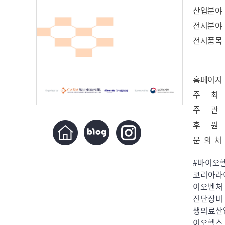
산업분야
전시분야
전시품목
홈페이지
주 최
주 관
후 원
문 의 처
#바이오헬
코리아라
이오벤처 
진단장비 #
생의료산
이오헬스