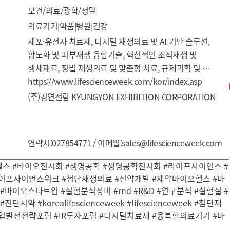
보건/의료/광학/정밀
의료기기|약품|병원|건강
세포·유전자 치료제, 디지털 재생의료 및 AI 기반 솔루션, 
항노화 및 피부재생 융합기술, 혁신적인 조직재생 및 
생체재료, 정밀 재생의료 및 맞춤형 치료, 규제과학 및 
임상전략, 첨단 바이오 제조 및 공정기술, 재생의료기술 
https://www.lifescienceweek.com/kor/index.asp
상용화를 위한 병원-기업 간 임상협력 플랫폼
(주)경연전람 KYUNGYON EXHIBITION CORPORATION
연락처:027854771 / 이메일:sales@lifescienceweek.com
스 #바이오전시회 #생명공학 #생명공학전시회 #라이프사이언스 #
이프사이언스위크 #첨단재생의료 #신약개발 #제약바이오헬스 #바
#바이오스타트업 #실험분석장비 #rnd #R&D #연구분석 #실험실 #
진단시약 #korealifescienceweek #lifescienceweek #첨단재
업발전전략포럼 #IR투자포럼 #디지털치료제 #융복합의료기기 #바