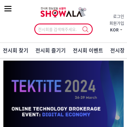
작게
기본
크게
로그인
회원가입
KOR
전시회 찾기
전시회 즐기기
전시회 이벤트
전시장