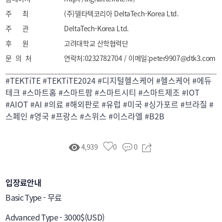
주 최
(주)델타텍코리아 DeltaTech-Korea Ltd.
주 관
DeltaTech-Korea Ltd.
후 원
고려대학교 산학협력단
문 의 처
연락처:0232782704 / 이메일:peter9907@dtk3.com
#TEKTiTE #TEKTiTE2024 #디지털헬스케어 #헬스케어 #에듀
테크 #스마트홈 #스마트팜 #스마트시티 #스마트제조 #IOT
#AIOT #AI #의료 #해외판로 #유럽 #미국 #싱가포르 #브라질 #
스페인 #영국 #프랑스 #스위스 #이스라엘 #B2B
4,939
0
0
입장료안내
Basic Type - 무료

Advanced Type - 3000$(USD)
