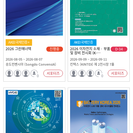
AKEI국제인증+
AKEI국제인증
2026 그린에너텍
2026 이차전지 소재 · 부품
진행중
D-34
및 장비 전시회 (K-
BATTERY SHOW 2026)
2026-08-05 ~ 2026-08-07
2026-09-09 ~ 2026-09-11
송도컨벤시아 (Songdo ConvensiA)
킨텍스 (KINTEX) 제 2전시장 7홀
서포터즈
서포터즈
0
0