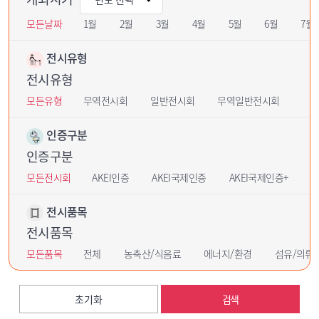
모든날짜
1월
2월
3월
4월
5월
6월
7월
전시유형
전시유형
모든유형
무역전시회
일반전시회
무역일반전시회
인증구분
인증구분
모든전시회
AKEI인증
AKEI국제인증
AKEI국제인증+
U
전시품목
전시품목
모든품목
전체
농축산/식음료
에너지/환경
섬유/의류
초기화
검색