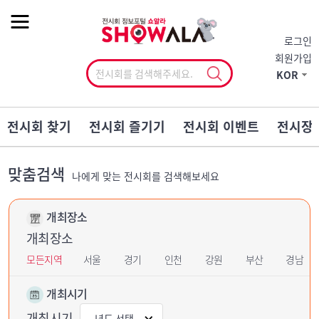
작게
기본
크게
로그인
회원가입
KOR
전시회 찾기
전시회 즐기기
전시회 이벤트
전시장
맞춤검색
나에게 맞는 전시회를 검색해보세요
개최장소
개최장소
모든지역
서울
경기
인천
강원
부산
경남
개최시기
개최시기