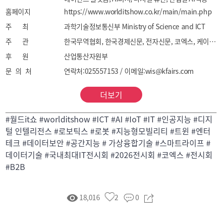
홈페이지
사례, 지능형 IoT, 양자 컴퓨팅, 양자 인공지능 등

https://www.worlditshow.co.kr/main/main.php
주 최
과학기술정보통신부 Ministry of Science and ICT
- Robotics & Intelligent Mobility

주 관
한국무역협회, 한국경제신문, 전자신문, 코엑스, 케이훼어스, 한국정보통신진흥협회
: 산업·물류·서비스 로봇, 협동 로봇, 자율주행, 전기차, 
후 원
산업통산자원부
스마트 모빌리티, UAM, 로봇 제어시스템 및 운영 
문 의 처
연락처:025557153 / 이메일:wis@kfairs.com
소프트웨어 등

더보기
- Immersive Spatial Tech

: 디지털 트윈 플랫폼 (산업, 도시, 에너지 등), VR/AR/XR 
#월드it쇼 #worlditshow #ICT #AI #IoT #IT #인공지능 #디지
기반 시뮬레이션 및 콘텐츠, 공간 컴퓨팅, 실감형 
털 인텔리전스 #로보틱스 #로봇 #지능형모빌리티 #트윈 #엔터
인터페이스, 엔터테크 등

테크 #데이터보안 #공간지능 # 가상융합기술 #스마트라이프 #
데이터기술 #국내최대IT전시회 #2026전시회 #코엑스 #전시회
#B2B
- Smart Life & Data Tech

: 스마트홈/오피스/워크, 스마트 가전, IoT 기기, 
헬스케어, 웨어러블, 데이터 분석, 저장관리, 블록체인 
18,016
2
0
플랫폼 (Web3, NFT, DID, 스마트계약), 데이터 보안, 
개인정보 보호, AI 보안 등