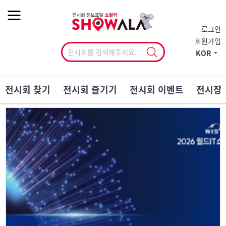
작게
기본
크게
로그인
회원가입
KOR
전시회 찾기
전시회 즐기기
전시회 이벤트
전시장