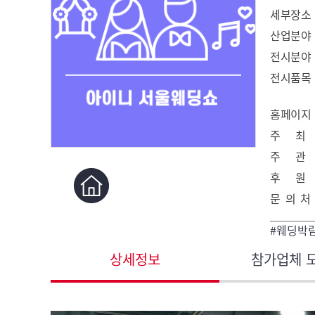
세부장소
산업분야
전시분야
전시품목
홈페이지
주 최
주 관
후 원
문 의 처
#웨딩박
상세정보
참가업체 