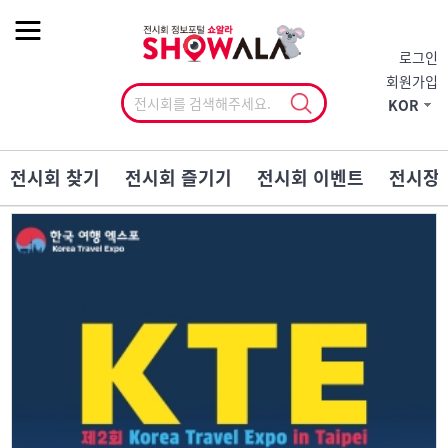
작게
기본
크게
로그인
회원가입
KOR
전시회 찾기
전시회 즐기기
전시회 이벤트
전시장