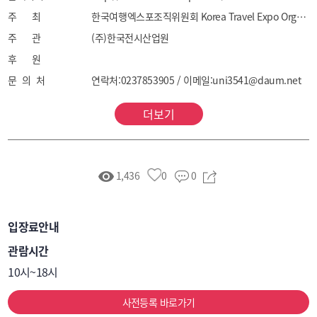
주 최
한국여행엑스포조직위원회 Korea Travel Expo Organizing Committee
주 관
(주)한국전시산업원
후 원
문 의 처
연락처:0237853905 / 이메일:uni3541@daum.net
더보기
1,436
0
0
입장료안내
관람시간
10시~18시
사전등록 바로가기