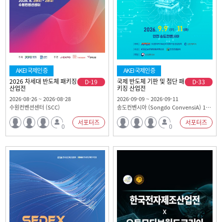
AKEI국제인증
AKEI국제인증
2026 차세대 반도체 패키징
국제 반도체 기판 및 첨단 패
D-19
D-33
산업전
키징 산업전
2026-08-26 ~ 2026-08-28
2026-09-09 ~ 2026-09-11
수원컨벤션센터 (SCC)
송도컨벤시아 (Songdo ConvensiA) 1홀~4홀
서포터즈
서포터즈
0
0