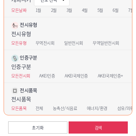
모든날짜
1월
2월
3월
4월
5월
6월
7월
전시유형
전시유형
모든유형
무역전시회
일반전시회
무역일반전시회
인증구분
인증구분
모든전시회
AKEI인증
AKEI국제인증
AKEI국제인증+
U
전시품목
전시품목
모든품목
전체
농축산/식음료
에너지/환경
섬유/의류
초기화
검색