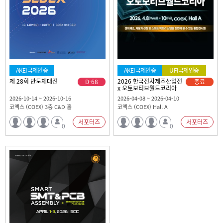
AKEI국제인증
AKEI국제인증
UFI국제인증
제 28회 반도체대전
2026 한국전자제조산업전
D-68
종료
x 오토보티브월드코리아
2026-10-14 ~ 2026-10-16
2026-04-08 ~ 2026-04-10
코엑스 (COEX) 3층 C&D 홀
코엑스 (COEX) Hall A
서포터즈
서포터즈
0
0