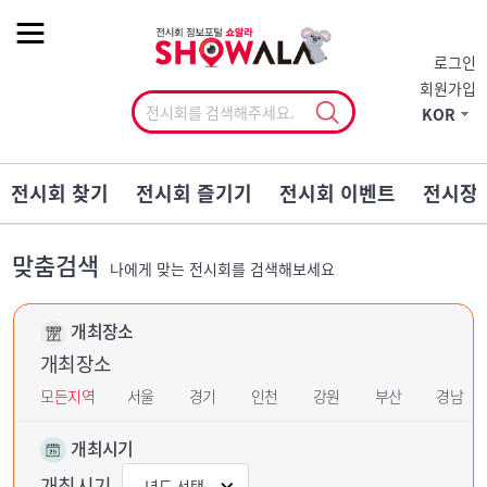
작게
기본
크게
로그인
회원가입
KOR
전시회 찾기
전시회 즐기기
전시회 이벤트
전시장
맞춤검색
나에게 맞는 전시회를 검색해보세요
개최장소
개최장소
모든지역
서울
경기
인천
강원
부산
경남
개최시기
개최시기