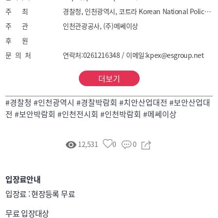
사어버범죄 예방/대응, 영상보안, 출입통제, 사회안전/
주 최
경찰청, 인천광역시, 코트라 Korean National Police Agency, Incheon Metropolitan City, Kotra
통합관제
주 관
인천관광공사, (주)메쎄이상
후 원
문 의 처
연락처:0261216348 / 이메일:kpex@esgroup.net
더보기
#경찰청 #인천광역시 #경찰박람회 #치안산업대전 #보안산업대
전 #보안박람회 #인천전시회 #인천박람회 #메쎄이상
12,531
0
0
입장료안내
입장료 : 현장등록 무료

무료 입장대상	
