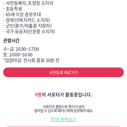
- 사전등록자, 초청장 소지자

- 초등학생

- 65세 이상 경로우대

- 장애인(복지카드 소지자)

- 군인(휴가/외출증 지참자)

- 국가 유공자(신분증 소지자)
관람시간
수~금: 10:00~17:00 

토: 10:00~16:00

*입장마감: 전시회 종료 30분 전
사전등록 바로가기
0명
의 서포터가 활동중입니다.
서포터즈 활동으로 행사가 널리
알려질 수 있도록 페이스북에 공유해주세요.
참여 혜택보기