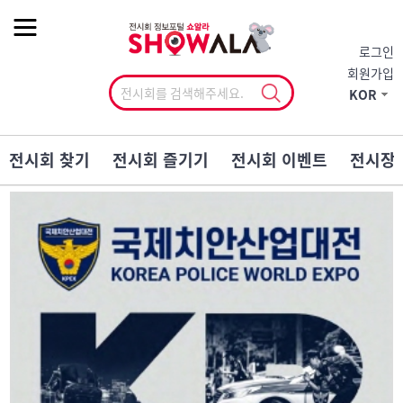
작게
기본
크게
로그인
회원가입
KOR
전시회 찾기
전시회 즐기기
전시회 이벤트
전시장