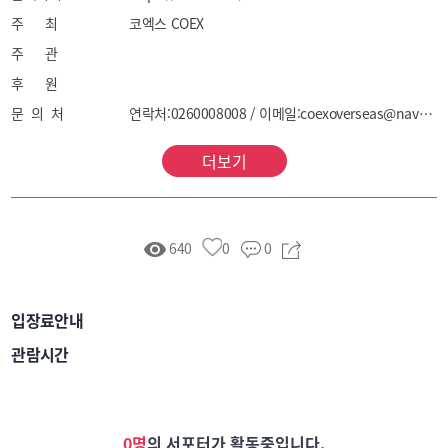
디지털 사이니지 등

주 최
코엑스 COEX
[유통기구·인테리어]

주 관
진열용 선반, 쇼케이스, 냉/온장고, 카트, 포장기계, 
후 원
마네킹, 내벽재, 조명, 광고판 등

문 의 처
연락처:0260008008 / 이메일:coexoverseas@naver.com
[유통 서비스]

신규매장 디자인/리모델링 서비스, 유통 온라인고객 
더보기
관리 서비스, 마케팅 솔루션, 부동산, 법률자문 및 세무 
관련 컨설팅, 유통물류관리 서비스

[온라인 유통]

640
0
0
온라인상거래 플랫폼 및 솔루션, 온라인 결제 시스템, 
물류체인 및 관리, 디지털 마케팅, 웹사이트, CRM 
솔루션, DM 솔루션

입장료안내
[프랜차이즈]

관람시간
식음료·외식, 뷰티·헬스케어, 의류·패션, 도·소매업, 
유통분야 스타트업, 기타 전문 프랜차이즈, 교육관련 
사업
0명
의 서포터가 활동중입니다.