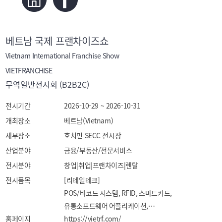
베트남 국제 프랜차이즈쇼
Vietnam International Franchise Show
VIETFRANCHISE
무역일반전시회 (B2B2C)
전시기간
2026-10-29 ~ 2026-10-31
개최장소
베트남(Vietnam)
세부장소
호치민 SECC 전시장
산업분야
금융/부동산/전문서비스
전시분야
창업|취업|프랜차이즈|렌탈
전시품목
[리테일테크] 

POS/바코드 시스템, RFID, 스마트카드, 
유통소프트웨어 어플리케이션,

홈페이지
키오스크, 전자결 시스템, 현금관리 시스템, 보안 시스템, 
https://vietrf.com/