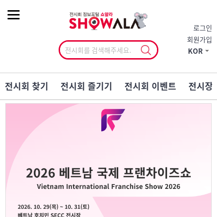
작게
기본
크게
로그인
회원가입
KOR
전시회 찾기
전시회 즐기기
전시회 이벤트
전시장