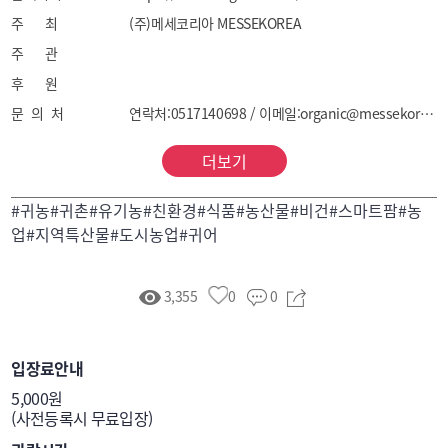
[품목]

주 최
(주)메세코리아 MESSEKOREA
-헬스푸드 : 유기농/친환경 식품, 유기가공식품, 
주 관
웰빙건강식품, 비건식품 등

후 원
-푸드 : 농·축·수산물, 지역특산물, 전통식품, 발효식품, 
문 의 처
연락처:0517140698 / 이메일:organic@messekorea.kr
대체식품 등

-제품 : 친환경 생활용품, 제로웨이스트 제품, 녹색 가전, 
더보기
테라리움 등

-귀농귀어귀촌 : 귀농/귀어/귀촌, 청년후계농업, 
#귀농#귀촌#유기농#친환경#식품#농산물#비건#스마트팜#농
전원주택, 조경, 화훼, 농산업교육 등

업#지역특산물#도시농업#귀어
-스마트팜 : 도시농업, 가정용 재배시스템, 수경시스템, 
3,355
0
0
입장료안내
5,000원

(사전등록시 무료입장)