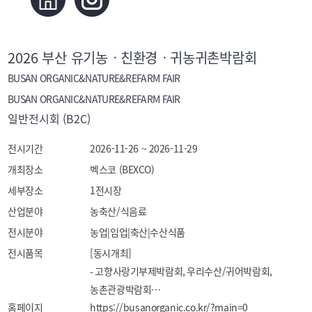
2026 부산 유기농ㆍ친환경ㆍ귀농귀촌박람회
BUSAN ORGANIC&NATURE&REFARM FAIR
BUSAN ORGANIC&NATURE&REFARM FAIR
일반전시회 (B2C)
전시기간
2026-11-26 ~ 2026-11-29
개최장소
벡스코 (BEXCO)
세부장소
1전시장
산업분야
농축산/식음료
전시분야
농업|임업|축산|수산식품
전시품목
[동시개최]

- 고향사랑기부제박람회, 우리수산/귀어박람회, 
농촌관광박람회

홈페이지
https://busanorganic.co.kr/?main=0