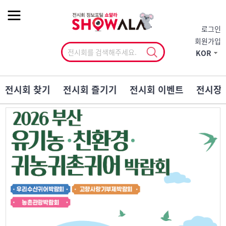
작게
기본
크게
로그인
회원가입
KOR
전시회 찾기
전시회 즐기기
전시회 이벤트
전시장