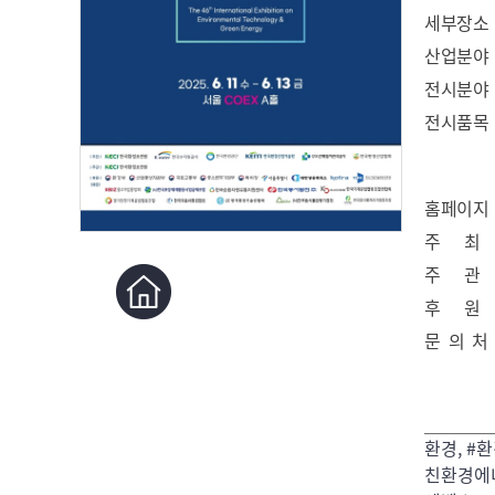
세부장소
산업분야
전시분야
전시품목
홈페이지
주 최
주 관
후 원
문 의 처
환경, #환
친환경에너