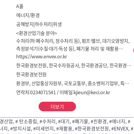
A홀
에너지/환경
공해방지|하수처리|위생
<환경산업기술 분야>

수처리(하·폐수처리, 정수처리 등), 펌프·밸브, 대기오염방지, 
측정분석기(수질·대기·독성 등), 폐기물 처리 및 재활용
(산업폐기물·음식물쓰레기 등), 친환경 상품, 화학, 
https://www.envex.or.kr
정부정책홍보 등

한국환경보전원, 한국수자원공사, 한국환경공단, 한국환경산업기술원, 수도권매립지관리공사, 한국환경산업협회 Korea Environmental Conservation Institute
한국환경보전원
<탄소중립 분야>

환경부, 산업통상자원부, 국토교통부, 중소벤처기업부, 특허청, 서울특별시, 대한상공회의소, KOTRA, 중소기업기술정보진흥원, 중소기업중앙회, (사)한국포장재재활용사업공제조합, 한국순환자원유통지원센터, 한국동서발전(주), 한국기계공업협동조합연합회, 경기인천기계공업협동조합, 한국자동차환경협회, (사)한국환경기술인협회, (사)한국음식물감량기협회, 한국음식물처리기협동조합
탄소포집, 친환경 자동차, 태양광 및 태양열, 풍력, 수소 및 
연락처:0234071541 / 이메일:kjieun@keci.or.kr
연료전지, 소수력 및 지열, 해양, 가스화 및 바이오에너지, 
정부정책홍보 등
더보기
경산업, # 탄소중립, #수처리, #대기, #폐기물, #친환경, #에너지, #
지, #방지시설, #미세먼지, #재활용, #한국환경보전원, #ENVEX, #