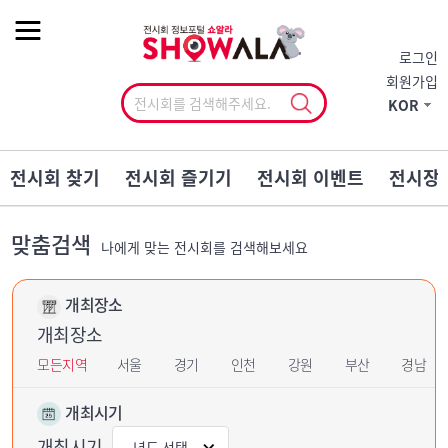
작게
기본
크게
로그인
회원가입
KOR
전시회 찾기
전시회 즐기기
전시회 이벤트
전시장
맞춤검색
나에게 맞는 전시회를 검색해보세요
개최장소
개최장소
모든지역
서울
경기
인천
강원
부산
경남
개최시기
개최시기