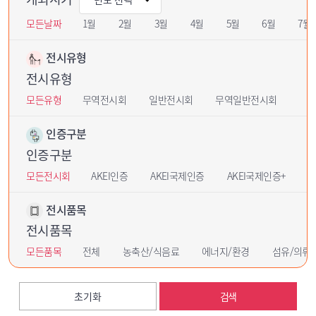
모든날짜
1월
2월
3월
4월
5월
6월
7월
전시유형
전시유형
모든유형
무역전시회
일반전시회
무역일반전시회
인증구분
인증구분
모든전시회
AKEI인증
AKEI국제인증
AKEI국제인증+
U
전시품목
전시품목
모든품목
전체
농축산/식음료
에너지/환경
섬유/의류
초기화
검색