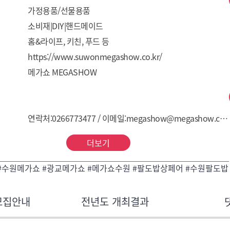
가정용품/선물용품
소비재|DIY|핸드메이드
홈&라이프, 키친, 푸드 등
https://www.suwonmegashow.co.kr/
메가쇼 MEGASHOW
연락처:0266773477 / 이메일:megashow@megashow.co.kr
더보기
#수원메가쇼 #광교메가쇼 #메가쇼수원 #팔도밥상페어 #수원팔도밥
모집안내
전년도 개최결과