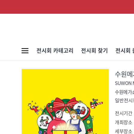
전시회 카테고리
전시회 찾기
전시회 
수원메가
SUWON M
수원메가
일반전시회
전시기간
개최장소
세부장소