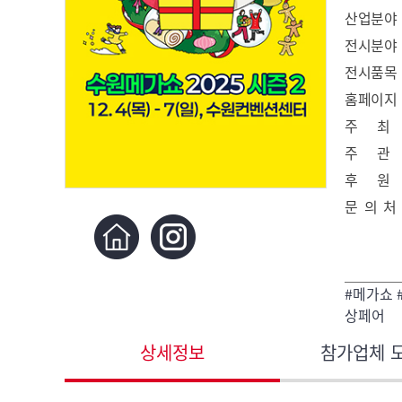
산업분야
전시분야
전시품목
홈페이지
주 최
주 관
후 원
문 의 처
#메가쇼 
상페어
상세정보
참가업체 