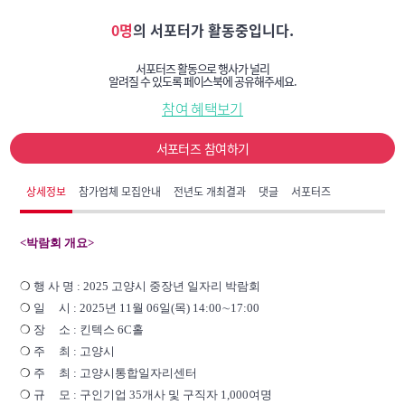
0명
의 서포터가 활동중입니다.
서포터즈 활동으로 행사가 널리
알려질 수 있도록 페이스북에 공유해주세요.
참여 혜택보기
서포터즈 참여하기
상세정보
참가업체 모집안내
전년도 개최결과
댓글
서포터즈
<박람회 개요>
❍
행
사
명
: 2025
고양시
중장년
일자리
박람회
❍
일
시
: 2025
년
11
월
06
일
(
목
) 14:00
∼
17:00
❍
장
소
:
킨텍스
6C
홀
❍
주
최
:
고양시
❍
주
최
:
고양시통합일자리센터
❍
규
모
:
구인기업
35
개사
및
구직자
1,000
여명