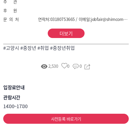
주 관
후 원
문 의 처
연락처:03180753665 / 이메일:jobfair@shimcompany.co.kr
더보기
#고양시 #중장년 #취업 #중장년취업
2,530
0
0
입장료안내
관람시간
14:00~17:00
사전등록 바로가기