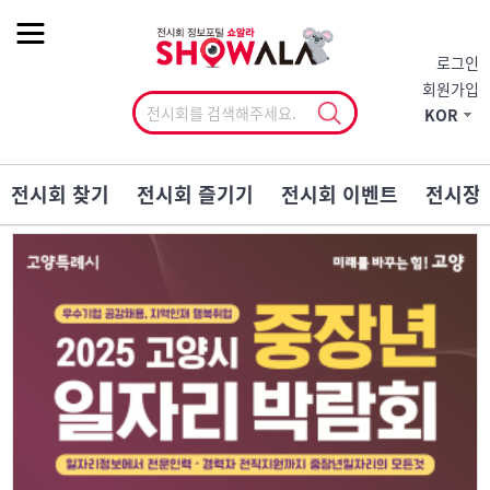
작게
기본
크게
로그인
회원가입
KOR
전시회 찾기
전시회 즐기기
전시회 이벤트
전시장