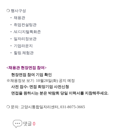
❍
행사구성
‧
채용관
‧
취업컨설팅관
‧ AI.
디지털특화존
‧
일자리정보관
‧
기업라운지
‧
힐링
.
체험관
<채용관 현장면접 참여>
현장면접 참여 기업 확인
※채용정보 보기: 10월28일(화) 공지 예정
사전 접수: 면접 희망기업 사전신청
면접을 원하시는 분은 박람회 당일 이력서를 지참해주세요.
❍ 문의: 고양시통합일자리센터, 031-8075-3665
댓글
0