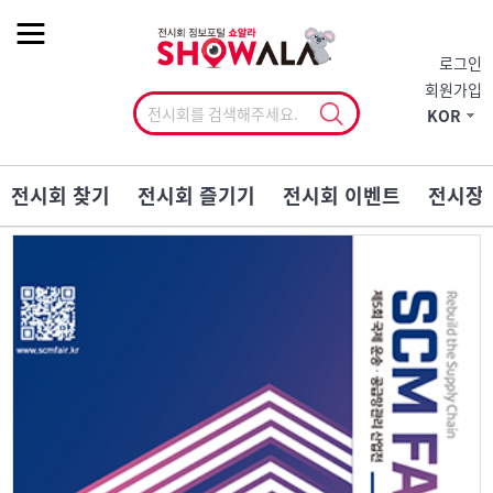
작게
기본
크게
로그인
회원가입
KOR
전시회 찾기
전시회 즐기기
전시회 이벤트
전시장