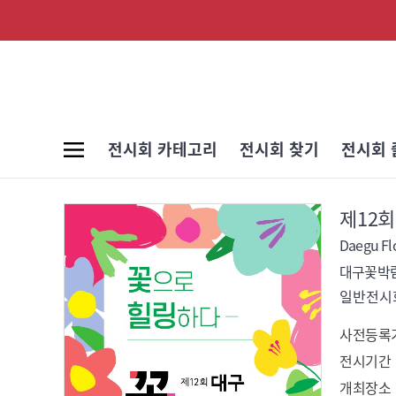
전시회 카테고리
전시회 찾기
전시회 
제12
Daegu Fl
대구꽃박
일반전시회
사전등록
전시기간
개최장소