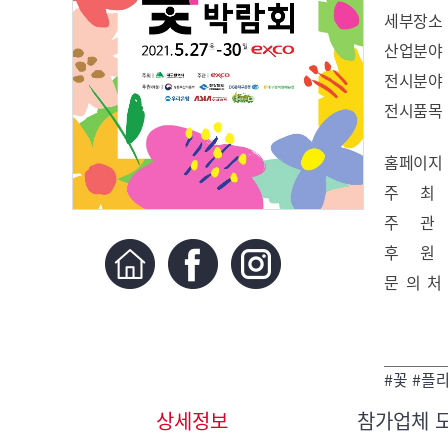
세부장소
산업분야
전시분야
전시품목
홈페이지
주 최
주 관
후 원
문 의 처
#꽃 #플
상세정보
참가업체 