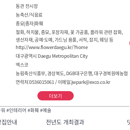
동관 전시장
농축산/식음료
종묘|종자|화훼
절화, 하치물, 종묘, 포장자재, 꽃 가공품, 플라워 관련 잡화, 
생산자재, 공예·도예, 가드닝 용품, 서적, 잡지, 웨딩 등
http://www.flowerdaegu.kr/?home
대구광역시 Daegu Metropolitan City
엑스코
농림축산식품부, 경상북도, DGB대구은행, 대구경북원에농협
연락처:0536015061 / 이메일:jwpark@exco.co.kr
더보기
라워 #인테리어 #화훼 #예술
모집안내
전년도 개최결과