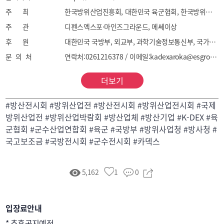
무선송수신기, 고속전문처리기, 정보/보안장비 등

주 최
한국방위산업진흥회, 대한민국 육군협회, 한국방위산업MICE협회 KDIA, AROKA, KDM
▶ 정보

주 관
디펜스엑스포·마인즈그라운드, 메쎄이상
 - 전자지원장비, 전자공역장비, 전자보호장비, 
후 원
대한민국 국방부, 외교부, 과학기술정보통신부, 국가보훈부, 산업통상자원부, 중소벤처기업부, 방위사업청, 조달청, 우주항공청, 병무청, 합동참모본부, 대한민국 육군, 해군, 공군, 해병대, 국방과학연구소, 국방기술품질원, 국방기술진흥연구소, 국방홍보원, 국가정보통신협회, 한국방산혁신기업협회, 대한민국 군수산업연합회, 한국국방외교협회, 동방성장위원회, 경기도
감시레이더, 항공관제레이더, 방공관제레이더, 
문 의 처
연락처:0261216378 / 이메일:kadexaroka@esgroup.net
전자광학장비, 광증폭야시장비, 열상감시장비, 
레이저장비, 기상위성감시장비, 기상감시레이더, 
더보기
경계시스템 등

▶ 기동

#방산전시회 #방위산업전 #방산전시회 #방위산업전시회 #국제
 - 전투용 전차, 전투지원용 전차, 전투용 장갑차, 
방위산업전 #방위산업박람회 #방산업체 #방산기업 #K-DEX #육
지휘통제용 장갑차, 전투지원용 장갑차, 전투차량, 
군협회 #군수산업연합회 #육군 #국방부 #방위사업청 #방사청 #
전투공병장비, 간격극복 및 도하장비, 지뢰지대 
국고보조금 #국방전시회 #군수전시회 #카덱스
극복장비, 대기동장비, 기동항법장비, 무인경전투차량, 
항공기 견인차 등

5,162
1
0
▶ 화력

 - 개인화기, 기관총, 대전차 로켓, 대전차 유도무기, 
무반동총, 박격포, 야포, 다련장/로켓, 함포, 표적탐지/
입장료안내
화력통제레이더, 전차 및 화포용 사격통제장비, 지상탄, 
* 추후공지예정