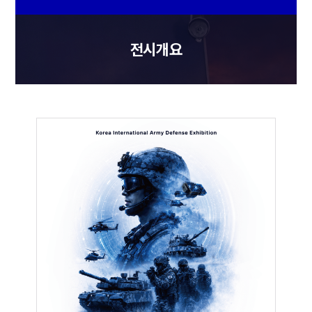
해상초계기, 기동헬기, 공격헬기, 정찰헬기, 
탐색구조헬기, 지휘헬기, 훈련헬기, 
항공기사격통제장비, 항공전술통제장비, 정밀폭격장비, 
항공항법장비, 항공기피아식별장비, 드론 등

▶ 미래

 - AI, 로봇, 정보통신융합기술, 스마트 통제체계, 
출입통제장비, 무인경비, AR/VR, IoT, 생체인식시스템, 
자율주행, 웨어러블기기, 5G, 3D프린팅, 빅데이터,

첨단소재, 사이버네트워크, ESS 등