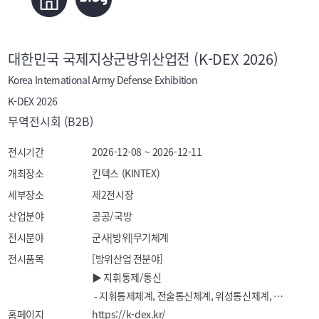
대한민국 국제지상군방위산업전 (K-DEX 2026)
Korea International Army Defense Exhibition
K-DEX 2026
무역전시회 (B2B)
전시기간
2026-12-08 ~ 2026-12-11
개최장소
킨텍스 (KINTEX)
세부장소
제2전시장
산업분야
공공/국방
전시분야
군사|방위|무기체계
전시품목
[방위산업 전분야]

▶ 지휘통제/통신

 - 지휘통제체계, 전술통신체계, 위성통신체계, 
홈페이지
공중통제체계, 유선장비, 무선장비, 경보용수신기, 
https://k-dex.kr/