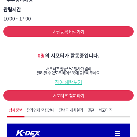
함정탄, 항공탄, 특수탄약, 유도탄능동유인체, 
관람시간
지상발사유도무기, 해상발사유도무기, 
10:00 ~ 17:00
공중발사유도무기, 수중유도무기, 레이저무기 등

▶ 방호

사전등록 바로가기
 - 대공포, 대공유도무기, 방공레이더, 방공통제장비, 
화생방보호, 화생방정찰/제독, 화생방 예방/치료, 연막, 
화생무기폐기, 대드론 등

0명
의 서포터가 활동중입니다.
▶ 지원

 - 방탄복, 방탄헬멧, 방탄판, 전투용안경, 일반피복류, 
서포터즈 활동으로 행사가 널리
알려질 수 있도록 페이스북에 공유해주세요.
특수피복류, 방한피복류, 침구류, 개인장구류, 군급식, 
참여 혜택보기
주방기기, 전투식량, 화학물자류, 특수섬유물자, 전기/
전자물자, 근무지원물자, 인쇄물자류, 의무물자, 
서포터즈 참여하기
외과장비, 치과장비, 방사선장비, 병원장비, 병리장비, 
의약품류, 모듈러건축, 3D프린팅건설, 스마트물류센터, 
상세정보
참가업체 모집안내
전년도 개최결과
댓글
서포터즈
태양광, 건축자재 등

▶ 항공

 - 전투임무기, 공중기동기, 감시통제기, 훈련기, 