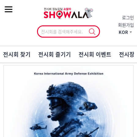
작게
기본
크게
로그인
회원가입
KOR
전시회 찾기
전시회 즐기기
전시회 이벤트
전시장