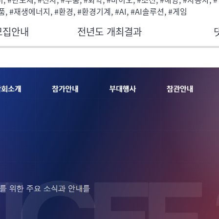
 #재생에너지, #환경, #환경기계, #AI, #AI솔루션, #게임
모집안내
전년도 개최결과