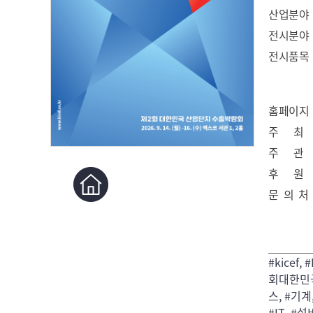
산업분야
전시분야
전시품목
홈페이지
주 최
주 관
후 원
문 의 처
#kice
회대한민국
스, #기계
#IT, #