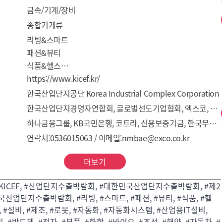
금속/기계/장비
종합기계류
리빙&스마트

패션&뷰티

식품&헬스

기계·설비 제조  / Robot·자동화시스템

https://www.kicef.kr/
산업용 IT설비 / 반도체전자 부품

한국산업단지공단 Korea Industrial Complex Corporation
화학·바이오 소재 / 반도체·전자 부품

한국산업단지경영자연합회, 글로벌선도기업협회, 엑스코, 첨단
조선 해양·자동차 부품 / 산업용 제품

하나금융그룹, KB국민은행, 코트라, 신용보증기금, 한국무역협회, 한국중견기업연합회, 벤처기업협회, 한국로봇산업진흥원, 대구경북창조경제혁신센터
재생에너지 및 환경기계

연락처:0536015063 / 이메일:nmbae@exco.co.kr
AI솔루션 및 게임
더보기
f, #KICEF, #산업단지수출박람회, #대한민국산업단지수출박람회, #제2
산업단지수출박람회, #리빙, #스마트, #패션, #뷰티, #식품, #헬
, #설비, #제조, #로봇, #자동화, #자동화시스템, #산업용IT설비,
설비, #반도체, #전자, #부품, #화학, #바이오, #조선, #해양, #자동차, #