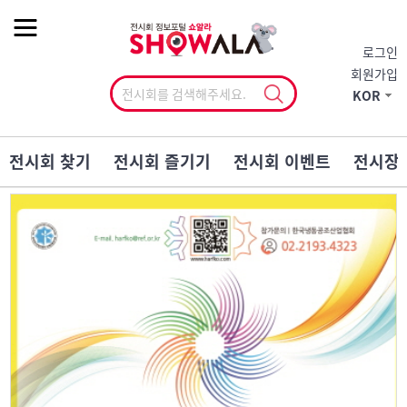
작게
기본
크게
로그인
회원가입
KOR
전시회 찾기
전시회 즐기기
전시회 이벤트
전시장