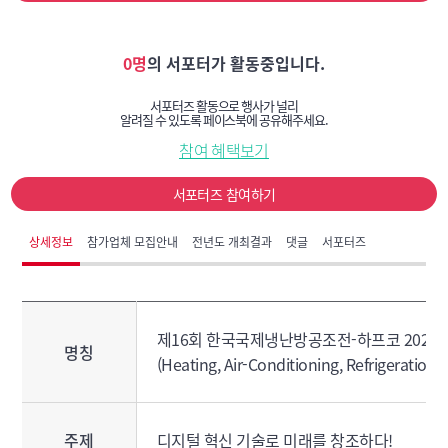
0명
의 서포터가 활동중입니다.
서포터즈 활동으로 행사가 널리
알려질 수 있도록 페이스북에 공유해주세요.
참여 혜택보기
서포터즈 참여하기
상세정보
참가업체 모집안내
전년도 개최결과
댓글
서포터즈
제16회 한국국제냉난방공조전-하프코 2022(HA
명칭
(Heating, Air-Conditioning, Refrigeration 
주제
디지털 혁신 기술로 미래를 창조하다!