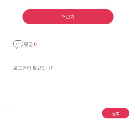
더보기
부대행사
개막식 및 냉난방공조산업발전 유공자포상, 국
댓글
0
주최/주관
(주최) 산업통상자원부 / (주관) 한국냉동공
로그인이 필요합니다.
웹사이트
http://www.harfko.com
입장료
10,000원
등록
인증여부
산업통상자원부 유망전시회 선정, 국제전시