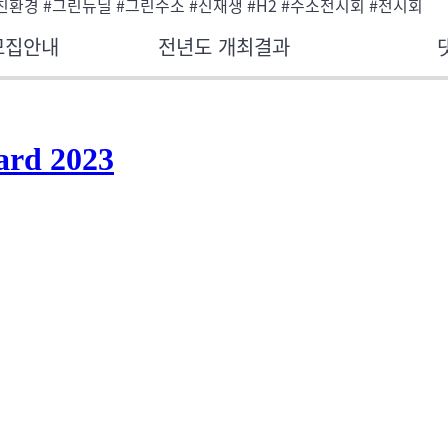
친환경 #그린뉴딜 #그린수소 #신재생 #H2 #수소전시회 #전시회
모집안내
전년도 개최결과