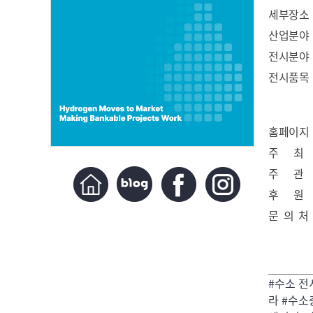
세부장소
산업분야
전시분야
전시품목
홈페이지
주 최
주 관
후 원
문 의 처
#수소 전
라 #수소