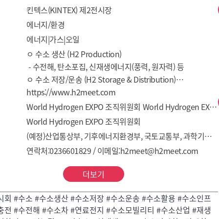
킨텍스(KINTEX) 제2전시장
에너지/환경
에너지|가스|오일
ㅇ 수소 생산 (H2 Production)

 - 수전해, 탄소포집, 신재생에너지(풍력, 원자력) 등

ㅇ 수소 저장/운송 (H2 Storage & Distribution)

 - 수소충전소, 수소탱크, 액화/기체, 파이프라인, 운송(해상, 
https://www.h2meet.com
육상), 안전 등

World Hydrogen EXPO 조직위원회 World Hydrogen EXPO Organizing Committee
ㅇ 수소 활용 (H2 Utilization)

World Hydrogen EXPO 조직위원회
 - 모빌리티, 연료전지, 서비스, 철강, 화학 등 관련산업 등

(예정)산업통상부, 기후에너지환경부, 국토교통부, 과학기술정보통신부
ㅇ 해외 국가관, 기관 및 단체 (Institute)
연락처:0236601829 / 이메일:h2meet@h2meet.com
더보기
시회 #수소 #수소생산 #수소저장 #수소운송 #수소활용 #수소인프
충전 #수전해 #수소차 #연료전지 #수소모빌리티 #수소산업 #재생