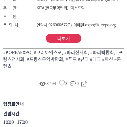
주 관
KITA(한국무역협회), 엑스포럼
후 원
문 의 처
연락처:0260006727 / 이메일:expo@k-expo.org
더보기
#KOREAEXPO, #코리아엑스포, #파리전시회, #파리박람회, #프
랑스전시회, #프랑스무역박람회, #푸드 #뷰티 #테크 #패션 #콘
텐츠
3,494
0
0
입장료안내
관람시간
10:00 - 17:00