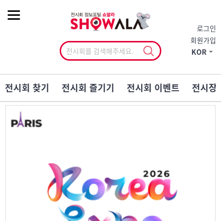
작게
기본
크게
로그인
회원가입
KOR
전시회 찾기
전시회 즐기기
전시회 이벤트
전시장