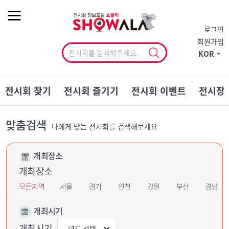
작게
기본
크게
로그인
회원가입
KOR
전시회 찾기
전시회 즐기기
전시회 이벤트
전시장
맞춤검색
나에게 맞는 전시회를 검색해보세요
개최장소
개최장소
모든지역
서울
경기
인천
강원
부산
경남
개최시기
개최시기