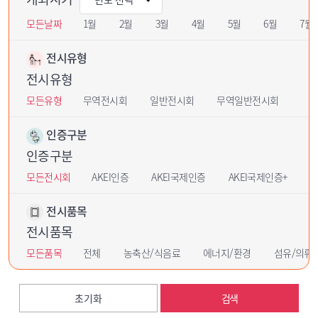
모든날짜
1월
2월
3월
4월
5월
6월
7월
전시유형
전시유형
모든유형
무역전시회
일반전시회
무역일반전시회
인증구분
인증구분
모든전시회
AKEI인증
AKEI국제인증
AKEI국제인증+
U
전시품목
전시품목
모든품목
전체
농축산/식음료
에너지/환경
섬유/의류
초기화
검색