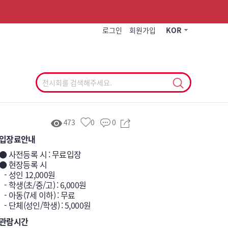
작게
기본
크게
로그인
회원가입
KOR
473
0
0
입장료안내
● 사전등록 시 : 무료입장

● 현장등록 시 

- 성인 12,000원 

 학생(초/중/고) : 6,000원

- 아동(7세 이하) : 무료

   - 단체(성인/학생) : 5,000원
관람시간