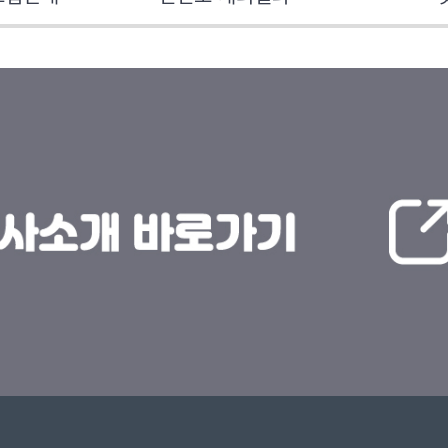
(Codec)

[개인화 추천 시스템] 빅데이터와 AI를 활용한 타겟팅 
알고리즘, 시청 패턴 분석

[미디어 보안 및 저작권] 블록체인 기반의 NFT 콘텐츠, AI 
합성 감지(Deepfake detection) 기술

[차세대 디스플레이] 투명 OLED, 롤러블/폴더블 스크린, 
마이크로 LED

[웨어러블 디바이스] 스마트 글래스, 햅틱 슈트(촉감 피드백 
장치)

[로보틱스 미디어] 드론 라이트 쇼, 로봇 팔을 이용한 시네마틱 
촬영 시스템

[1인 미디어 솔루션] 고성능 스트리밍 장비, 크리에이터 
이코노미 지원 툴

[에듀테크] XR 기반 교육 콘텐츠, 게임화(Gamification) 학습 
플랫폼