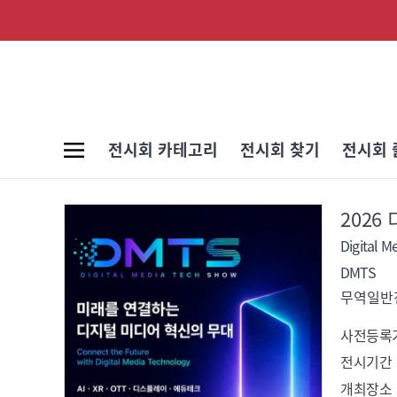
전시회 카테고리
전시회 찾기
전시회 
202
Digital M
DMTS
무역일반전
사전등록
전시기간
개최장소