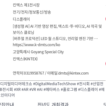
킨텍스 제1전시장
전기/전자/정보통신/방송
디스플레이
[생성형 AI] AI 기반 영상 편집, 텍스트-투-비디오, AI 작곡 및 
보이스 클로닝

[버추얼 프로덕션] LED 월 스튜디오, 언리얼 엔진 기반 
시각효과(VFX)

https://www.k-dmts.com/ko
[디지털 휴먼 & 아바타] 가상 인플루언서 제작 솔루션, 모션 
고양특례시 Goyang Special City
캡처 기술 

킨텍스(KINTEX)
[확장현실(XR)] 최신 VR·AR·MR 디바이스 및 엔터테인먼트 
콘텐츠

연락처:0319958767 / 이메일:dmts@kintex.com
[홀로그램 & 미디어 파사드] 안경 없이 입체감을 느끼는 
디스플레이 기술 및 대형 프로젝션 맵핑

#디지털미디어테크쇼 #DigitalMediaTechShow #전시회 #산업전
[메타버스 플랫폼] 가상 공간에서의 소셜 네트워킹과 
B전시회 #XR #AR #VR #AI #메타버스 #홀로그램 #디스플레이 #에
비즈니스 솔루션

1인미디어
[OTT & 스트리밍 테크] 초저지연 전송 기술, 고효율 영상 압축
모집안내
전년도 개최결과