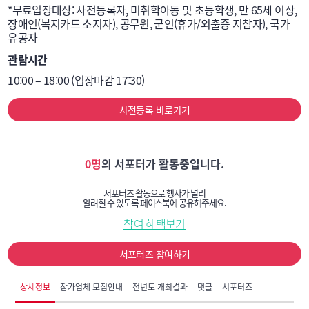
*무료입장대상: 사전등록자, 미취학아동 및 초등학생, 만 65세 이상, 
장애인(복지카드 소지자), 공무원, 군인(휴가/외출증 지참자), 국가 
유공자
관람시간
10:00 – 18:00 (입장마감 17:30)
사전등록 바로가기
0명
의 서포터가 활동중입니다.
서포터즈 활동으로 행사가 널리
알려질 수 있도록 페이스북에 공유해주세요.
참여 혜택보기
서포터즈 참여하기
상세정보
참가업체 모집안내
전년도 개최결과
댓글
서포터즈