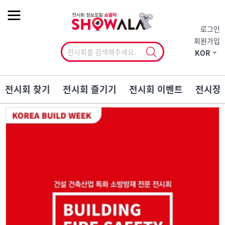
작게
기본
크게
로그인
회원가입
KOR
전시회 찾기
전시회 즐기기
전시회 이벤트
전시장