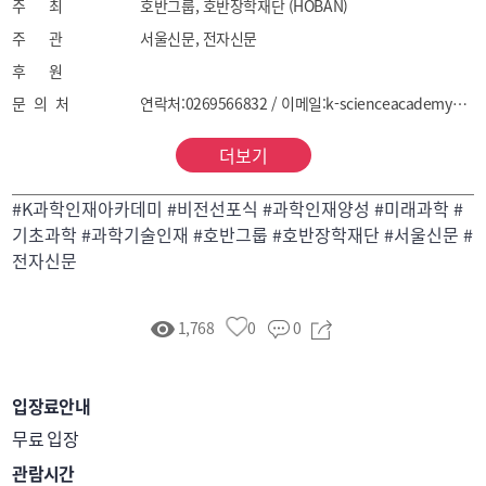
주 최
호반그룹, 호반장학재단 (HOBAN)
주 관
서울신문, 전자신문
후 원
문 의 처
연락처:0269566832 / 이메일:k-scienceacademy@naver.com
더보기
#K과학인재아카데미 #비전선포식 #과학인재양성 #미래과학 #
기초과학 #과학기술인재 #호반그룹 #호반장학재단 #서울신문 #
전자신문
1,768
0
0
입장료안내
무료 입장
관람시간