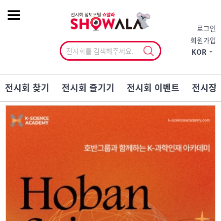
작게
기본
크게
로그인
회원가입
KOR
전시회 찾기
전시회 즐기기
전시회 이벤트
전시장