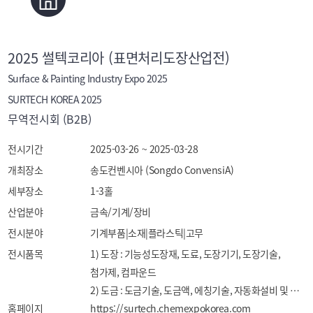
2025 썰텍코리아 (표면처리도장산업전)
Surface & Painting Industry Expo 2025
SURTECH KOREA 2025
무역전시회 (B2B)
전시기간
2025-03-26 ~ 2025-03-28
개최장소
송도컨벤시아 (Songdo ConvensiA)
세부장소
1-3홀
산업분야
금속/기계/장비
전시분야
기계부품|소재|플라스틱|고무
전시품목
1) 도장 : 기능성도장재, 도료, 도장기기, 도장기술, 
첨가제, 컴파운드

2) 도금 : 도금기술, 도금액, 에칭기술, 자동화설비 및 
홈페이지
기술, 첨가제

https://surtech.chemexpokorea.com