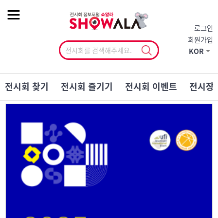
작게
기본
크게
로그인
회원가입
KOR
전시회 찾기
전시회 즐기기
전시회 이벤트
전시장