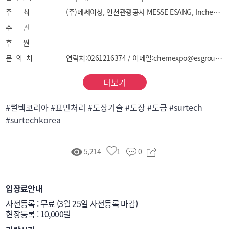
3) 표면처리 : 열처리/연마 기술 및 기기, 표면처리 기술 
주 최
(주)메쎄이상, 인천관광공사 MESSE ESANG, Incheon Tourism Organization
및 기기, 표면처리약품
주 관
후 원
문 의 처
연락처:0261216374 / 이메일:chemexpo@esgroup.net
더보기
#썰텍코리아 #표면처리 #도장기술 #도장 #도금 #surtech
#surtechkorea
5,214
1
0
입장료안내
사전등록 : 무료 (3월 25일 사전등록 마감)

현장등록 : 10,000원