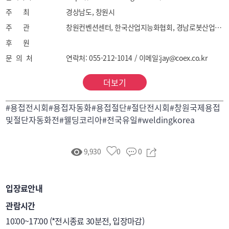
주 최
경상남도, 창원시
주 관
창원컨벤션센터, 한국산업지능화협회, 경남로봇산업협회, 강구조정보
후 원
문 의 처
연락처: 055-212-1014 / 이메일:jay@coex.co.kr
더보기
#용접전시회#용접자동화#용접절단#절단전시회#창원국제용접
및절단자동화전#웰딩코리아#전국유일#weldingkorea
9,930
0
0
입장료안내
관람시간
10:00~17:00 (*전시종료 30분전, 입장마감)
