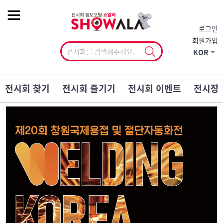
작게
기본
크게
로그인
회원가입
KOR
전시회 찾기
전시회 즐기기
전시회 이벤트
전시장