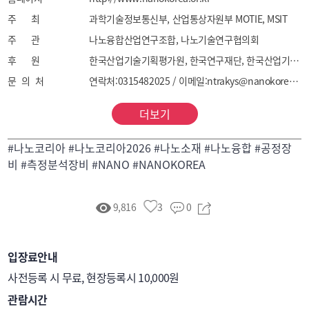
주 최
과학기술정보통신부, 산업통상자원부 MOTIE, MSIT
주 관
나노융합산업연구조합, 나노기술연구협의회
후 원
한국산업기술기획평가원, 한국연구재단, 한국산업기술진흥협회, 한국산업기술진흥원, 한국과학기술기획평가원
문 의 처
연락처:0315482025 / 이메일:ntrakys@nanokorea.net
더보기
#나노코리아 #나노코리아2026 #나노소재 #나노융합 #공정장
비 #측정분석장비 #NANO #NANOKOREA
9,816
3
0
입장료안내
사전등록 시 무료, 현장등록시 10,000원
관람시간