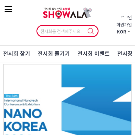
작게
기본
크게
로그인
회원가입
KOR
전시회 찾기
전시회 즐기기
전시회 이벤트
전시장