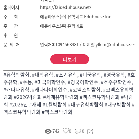
홈페이지
초·중·고 조기유학

https://fair.eduhouse.net/
주니어 캠프 | 가족동반캠프
주 최
에듀하우스(주) 유학네트 Eduhouse Inc
주 관
에듀하우스(주) 유학네트
후 원
문 의 처
연락처:01094563481 / 이메일:ytkim@eduhouse.net
더보기
#유학박람회, #대학유학, #조기유학, #미국유학, #영국유학, #호
주유학, #수능, #미국어학연수, #영국어학연수, #호주유학연수,
#캐나다유학, #캐나다어학연수, #코엑스박람회, #코엑스유학박
람회 #2026박람회 #세계유학박람회 #벡스코유학박람회 #박람
회 #2026년 #새해 #1월박람회 #대구유학박람회 #대구박람회 #
엑스코유학박람회 #엑스코박람회
742
0
0