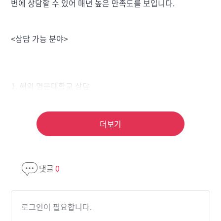
번에 상담할 수 있어 매년 높은 만족도를 보입니다.
<상담 가능 분야>
1. 해외 명문대학교 상담
- 미국 TOP100 대학
- 영국 러셀그룹 명문대
더보기
- 캐나다 명문대학교(UBC, UofT 계열 포함)
- 호주 Group of Eight
- 세계 랭킹 기반 입학 전략 제공
댓글
0
- 입학 조건·전공 매칭·GPA 기준 / 수능 활용 여부 상담
2. 전문직 전공 대학·컬리지 상담
로그인이 필요합니다.