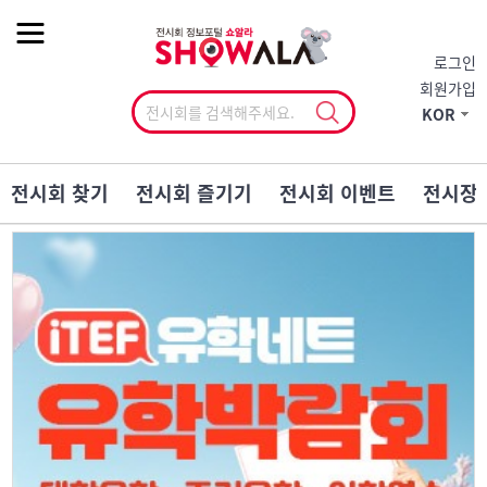
작게
기본
크게
로그인
회원가입
KOR
전시회 찾기
전시회 즐기기
전시회 이벤트
전시장