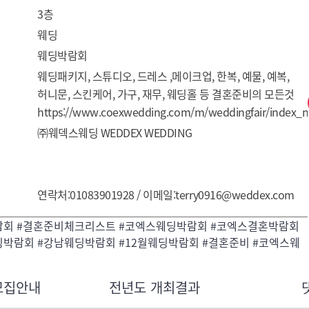
3층
웨딩
웨딩박람회
웨딩패키지, 스튜디오, 드레스 ,메이크업, 한복, 예물, 예복, 
허니문, 스킨케어, 가구, 재무, 웨딩홀 등 결혼준비의 모든것
https://www.coexwedding.com/m/weddingfair/index_n
㈜웨덱스웨딩 WEDDEX WEDDING
연락처:01083901928 / 이메일:terry0916@weddex.com
람회 #결혼준비체크리스트 #코엑스웨딩박람회 #코엑스결혼박람회
박람회 #강남웨딩박람회 #12월웨딩박람회 #결혼준비 #코엑스웨
모집안내
전년도 개최결과