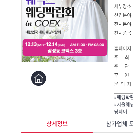
세부장소
산업분야
전시분야
전시품목
홈페이지
주 최
주 관
후 원
문 의 처
#웨딩박
#서울웨딩
딩페어
상세정보
참가업체 