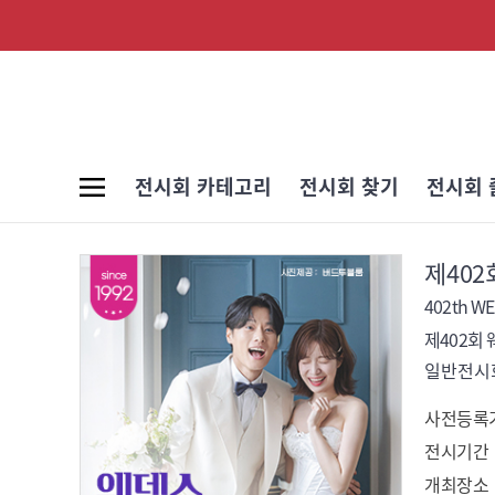
전시회 카테고리
전시회 찾기
전시회 
제40
402th W
제402회
일반전시회
사전등록
전시기간
개최장소