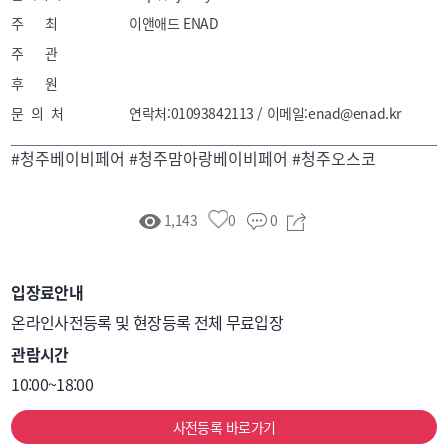
주 최
이앤애드 ENAD
주 관
후 원
문 의 처
연락처:01093842113 / 이메일:enad@enad.kr
#청주베이비페어 #청주맘아랑베이비페어 #청주오스코
1,143
0
0
입장료안내
온라인사전등록 및 현장등록 전체 무료입장
관람시간
10:00~18:00
사전등록 바로가기