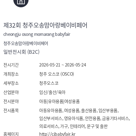
제32회 청주오송맘아랑베이비페어
cheongju osong momarang babyfair
청주오송맘아랑베이비페어
일반전시회 (B2C)
전시기간
2026-05-21 ~ 2026-05-24
개최장소
청주 오스코 (OSCO)
세부장소
청주오스코
산업분야
임신/출산/육아
전시분야
아동|유아용품|여성용품
전시품목
아동유아용품, 여성용품, 출산용품, 임산부용품, 
임산부서비스, 영유아식품, 안전용품, 금융기타서비스, 
의료서비스, 가구, 인테리어, 문구 및 출판
홈페이지
http://cjbabyfair.kr