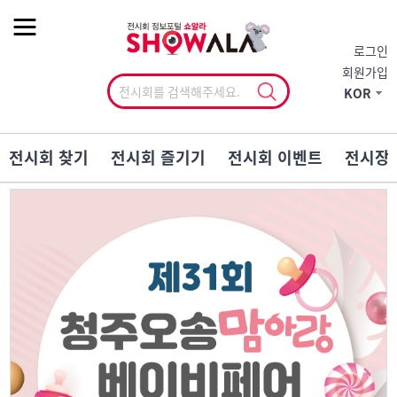
작게
기본
크게
로그인
회원가입
KOR
전시회 찾기
전시회 즐기기
전시회 이벤트
전시장