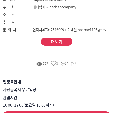
주 최
배배컴퍼니 baebaecompany
주 관
후 원
문 의 처
연락처:07042546909 / 이메일:baebae1106@naver.com
더보기
773
0
0
입장료안내
사전등록시 무료입장
관람시간
10:00~17:00(토요일 18:00까지)