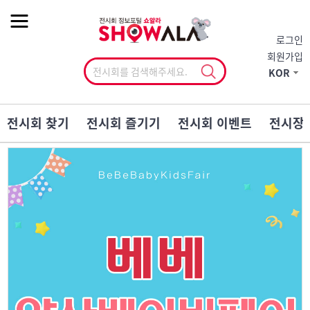
작게
기본
크게
로그인
회원가입
KOR
전시회 찾기
전시회 즐기기
전시회 이벤트
전시장