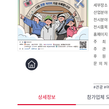
세부장소
산업분야
전시분야
전시품목
홈페이지
주 최
주 관
후 원
문 의 처
#관광 #
상세정보
참가업체 