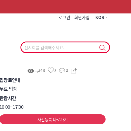
작게
기본
크게
로그인
회원가입
KOR
1,348
0
0
입장료안내
무료 입장
관람시간
10:00~17:00
사전등록 바로가기