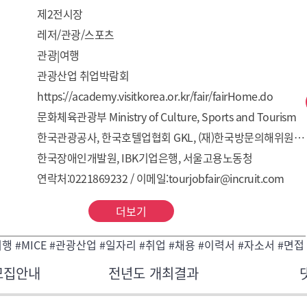
제2전시장
레저/관광/스포츠
관광|여행
관광산업 취업박람회
https://academy.visitkorea.or.kr/fair/fairHome.do
문화체육관광부 Ministry of Culture, Sports and Tourism
한국관광공사, 한국호텔업협회 GKL, (재)한국방문의해위원회, 한국관광협회중앙회, 한국관광스타트업협회, 한국관광통역사안내사협회, 한국관광학회, 한국여행업협회, 한국카지노업관광협회, (사)한국휴향콘도미니엄경영협회, 한국MICE협회, 한국PCO협회
한국장애인개발원, IBK기업은행, 서울고용노동청
연락처:0221869232 / 이메일:tourjobfair@incruit.com
더보기
여행 #MICE #관광산업 #일자리 #취업 #채용 #이력서 #자소서 #면접
모집안내
전년도 개최결과