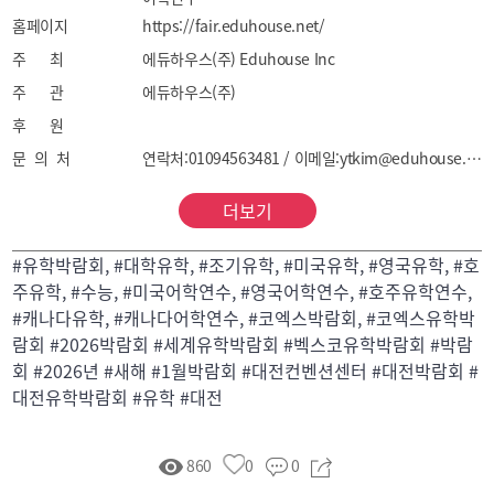
홈페이지
초·중·고 조기유학

https://fair.eduhouse.net/
주니어 캠프 | 가족동반캠프
주 최
에듀하우스(주) Eduhouse Inc
주 관
에듀하우스(주)
후 원
문 의 처
연락처:01094563481 / 이메일:ytkim@eduhouse.net
더보기
#유학박람회, #대학유학, #조기유학, #미국유학, #영국유학, #호
주유학, #수능, #미국어학연수, #영국어학연수, #호주유학연수,
#캐나다유학, #캐나다어학연수, #코엑스박람회, #코엑스유학박
람회 #2026박람회 #세계유학박람회 #벡스코유학박람회 #박람
회 #2026년 #새해 #1월박람회 #대전컨벤션센터 #대전박람회 #
대전유학박람회 #유학 #대전
860
0
0