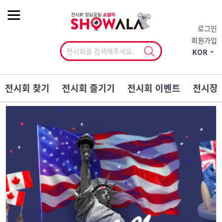
작게
기본
크게
로그인
회원가입
KOR
전시회 찾기
전시회 즐기기
전시회 이벤트
전시장