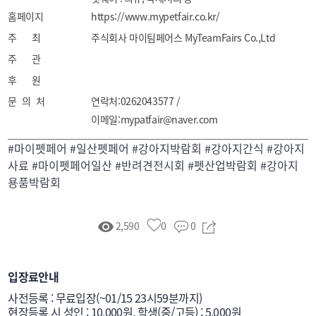
홈페이지
펫케어 : 미용/목욕용품, 펫가전, 펫금융 건강관리 앱 등

https://www.mypetfair.co.kr/
펫아웃도어 : 유모차, 카시트, 하네스, 리드줄, 외출용품 
주 최
주식회사 마이팀페어스 MyTeamFairs Co.,Ltd
등

주 관
펫플레이 : 장난감, 훈련/놀이용품 등

후 원
펫서비스 : 카페, 유치원,미용, 훈련, 여행, 펫시터, 
문 의 처
연락처:0262043577 /
펫택시, 장례 등
이메일:mypatfair@naver.com
#마이펫페어 #일산펫페어 #강아지박람회 #강아지간식 #강아지
사료 #마이펫페어일산 #반려견전시회 #펫산업박람회 #강아지
용품박람회
2,590
0
0
입장료안내
사전등록 : 무료입장(~01/15 23시59분까지)

현장등록 시 성인 : 10,000원, 학생(중/고등) : 5,000원
