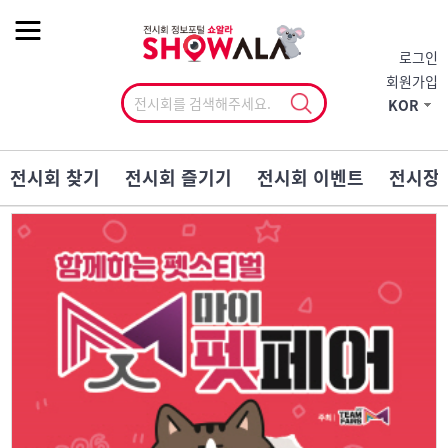
작게
기본
크게
로그인
회원가입
KOR
전시회 찾기
전시회 즐기기
전시회 이벤트
전시장