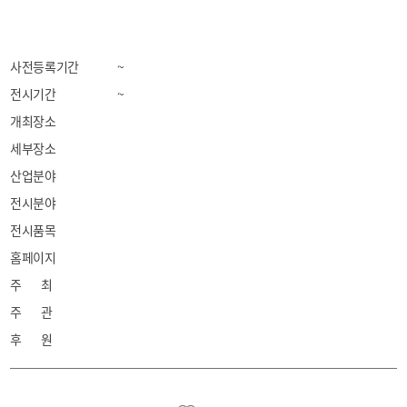
사전등록기간
~
전시기간
~
개최장소
세부장소
산업분야
전시분야
전시품목
홈페이지
주 최
주 관
후 원