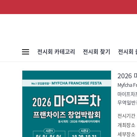
전시회 카테고리
전시회 찾기
전시회 
2026
Myfcha Fr
마이프차
무역일반전
전시기간
개최장소
세부장소