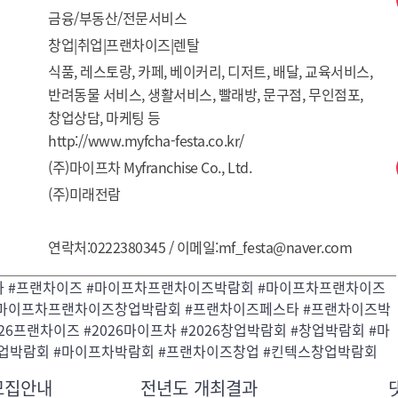
금융/부동산/전문서비스
창업|취업|프랜차이즈|렌탈
식품, 레스토랑, 카페, 베이커리, 디저트, 배달, 교육서비스, 
반려동물 서비스, 생활서비스, 빨래방, 문구점, 무인점포, 
창업상담, 마케팅 등
http://www.myfcha-festa.co.kr/
(주)마이프차 Myfranchise Co., Ltd.
(주)미래전람
연락처:0222380345 / 이메일:mf_festa@naver.com
차 #프랜차이즈 #마이프차프랜차이즈박람회 #마이프차프랜차이즈
#마이프차프랜차이즈창업박람회 #프랜차이즈페스타 #프랜차이즈박
026프랜차이즈 #2026마이프차 #2026창업박람회 #창업박람회 #마
업박람회 #마이프차박람회 #프랜차이즈창업 #킨텍스창업박람회
모집안내
전년도 개최결과