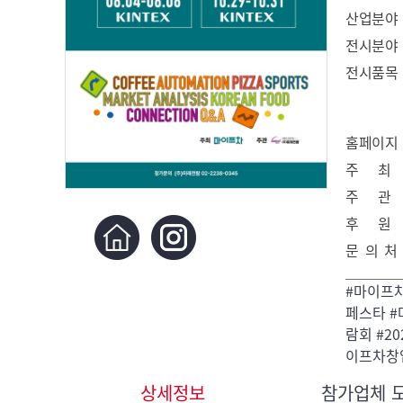
산업분야
전시분야
전시품목
홈페이지
주 최
주 관
후 원
문 의 처
#마이프
페스타 
람회 #2
이프차창
상세정보
참가업체 