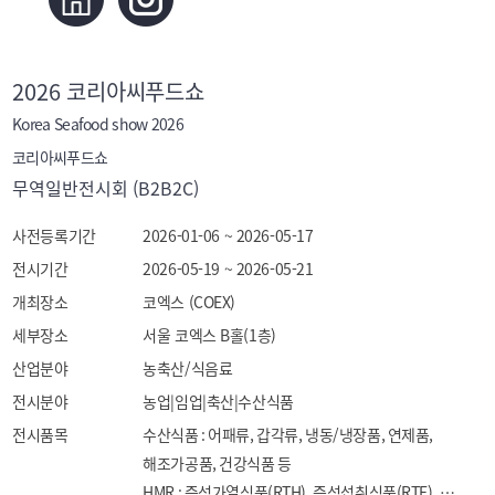
2026 코리아씨푸드쇼
Korea Seafood show 2026
코리아씨푸드쇼
무역일반전시회 (B2B2C)
사전등록기간
2026-01-06 ~ 2026-05-17
전시기간
2026-05-19 ~ 2026-05-21
개최장소
코엑스 (COEX)
세부장소
서울 코엑스 B홀(1층)
산업분야
농축산/식음료
전시분야
농업|임업|축산|수산식품
전시품목
수산식품 : 어패류, 갑각류, 냉동/냉장품, 연제품, 
해조가공품, 건강식품 등

HMR : 즉석가열식품(RTH), 즉석섭취식품(RTE), 