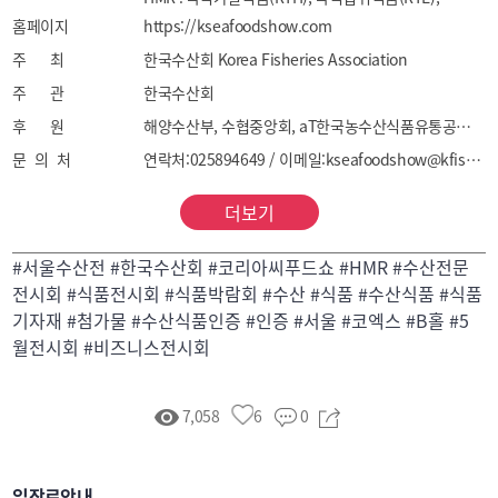
홈페이지
신선편의식품/밀키트(RTP) 등

https://kseafoodshow.com
수산기자재 : 어구/어망, 어선기자재, 양식기자재, 
주 최
한국수산회 Korea Fisheries Association
포장기자재, HACCP 시설장치 등

주 관
한국수산회
수산 인증 : HACCP, ASC인증, MSC인증, 할랄인증 등
후 원
해양수산부, 수협중앙회, aT한국농수산식품유통공사, 한국수산무역협회
문 의 처
연락처:025894649 / 이메일:kseafoodshow@kfish.kr
더보기
#서울수산전 #한국수산회 #코리아씨푸드쇼 #HMR #수산전문
전시회 #식품전시회 #식품박람회 #수산 #식품 #수산식품 #식품
기자재 #첨가물 #수산식품인증 #인증 #서울 #코엑스 #B홀 #5
월전시회 #비즈니스전시회
7,058
6
0
입장료안내