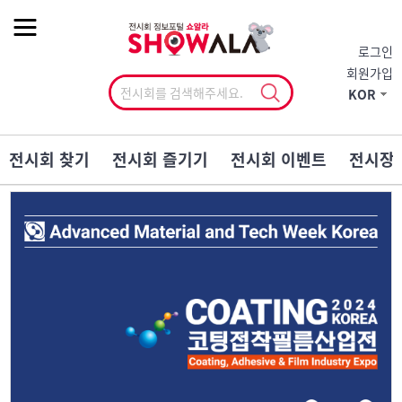
작게
기본
크게
로그인
회원가입
KOR
전시회 찾기
전시회 즐기기
전시회 이벤트
전시장