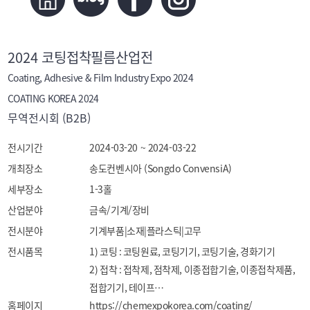
2024 코팅접착필름산업전
Coating, Adhesive & Film Industry Expo 2024
COATING KOREA 2024
무역전시회 (B2B)
전시기간
2024-03-20 ~ 2024-03-22
개최장소
송도컨벤시아 (Songdo ConvensiA)
세부장소
1-3홀
산업분야
금속/기계/장비
전시분야
기계부품|소재|플라스틱|고무
전시품목
1) 코팅 : 코팅원료, 코팅기기, 코팅기술, 경화기기

2) 접착 : 접착제, 점착제, 이종접합기술, 이종접착제품, 
접합기기, 테이프

홈페이지
3) 필름 : 기능성필름, 필름생산기술 

https://chemexpokorea.com/coating/