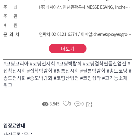
4) 측정/분석/검사기기 : 검품 솔루션, 측정기기/기술, 
주 최
(주)메쎄이상, 인천관광공사 MESSE ESANG, Incheon Tourism Organization
분석기기/기술, 광학/정밀 검사기기 
주 관
후 원
문 의 처
연락처:02-6121-6374 / 이메일:chemexpo@esgroup.net
더보기
#코팅코리아 #코팅전시회 #코팅박람회 #코팅접착필름산업전 #
접착전시회 #접착박람회 #필름전시회 #필름박람회 #송도코팅 #
송도전시회 #송도박람회 #코팅산업전 #코팅접착 #고기능소재
위크
3,845
0
0
입장료안내
사전등록 : 무료 
